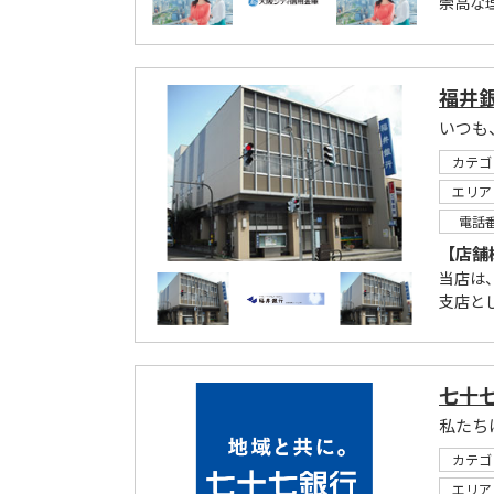
崇高な理
福井銀
いつも
カテゴ
エリア
電話
【店舗
当店は
支店と
七十
私たち
カテゴ
エリア