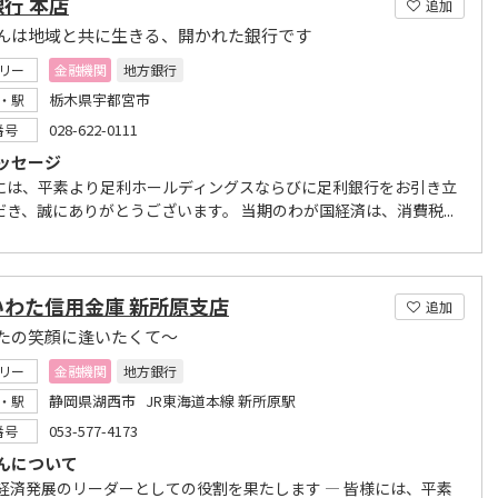
行 本店
追加
んは地域と共に生きる、開かれた銀行です
リー
金融機関
地方銀行
栃木県宇都宮市
・駅
028-622-0111
番号
ッセージ
には、平素より足利ホールディングスならびに足利銀行をお引き立
だき、誠にありがとうございます。 当期のわが国経済は、消費税...
いわた信用金庫 新所原支店
追加
たの笑顔に逢いたくて～
リー
金融機関
地方銀行
静岡県湖西市 JR東海道本線 新所原駅
・駅
053-577-4173
番号
んについて
域経済発展のリーダーとしての役割を果たします ― 皆様には、平素