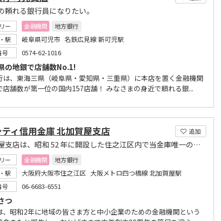
の頼れる銀行員になりたい。
リー
金融機関
地方銀行
岐阜県可児市 名鉄広見線 新可児駅
・駅
0574-62-1016
番号
県の地銀で店舗数No.1!
行は、東海三県（岐阜県・愛知県・三重県）に本店を置く金融機関
店舗数が第一位の国内157店舗！ みなさまの身近で頼れる銀...
シティ信用金庫 北加賀屋支店
追加
北加賀屋支店は、昭和 52 年に開設した住之江区内で当金庫唯一の店舗です。
リー
金融機関
地方銀行
大阪府大阪市住之江区 大阪メトロ四つ橋線 北加賀屋駅
・駅
06-6683-6551
番号
さつ
は、昭和2年に地域の皆さま方と中小企業のための金融機関という