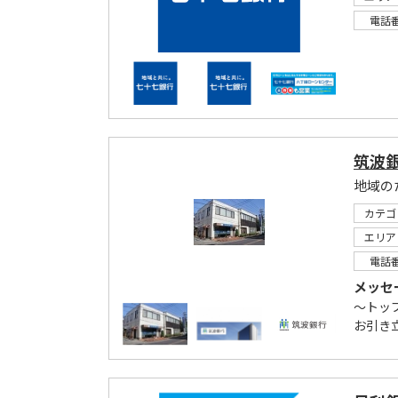
電話
筑波銀
地域の
カテゴ
エリア
電話
メッセ
～トッ
お引き