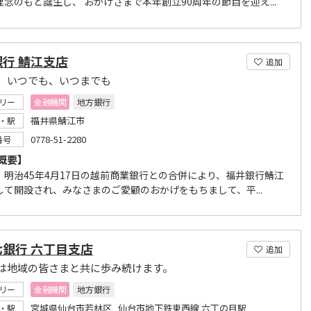
念のもと誕生し、 おかげさまで本年創立90周年の節目を迎え...
行 鯖江支店
追加
、いつでも、いつまでも
リー
金融機関
地方銀行
福井県鯖江市
・駅
0778-51-2280
番号
概要】
、明治45年4月17日の越前商業銀行との合併により、福井銀行鯖江
して開設され、みなさまのご愛顧のおかげをもちまして、平...
七銀行 六丁目支店
追加
は地域の皆さまと共に歩み続けます。
リー
金融機関
地方銀行
宮城県仙台市若林区 仙台市地下鉄東西線 六丁の目駅
・駅