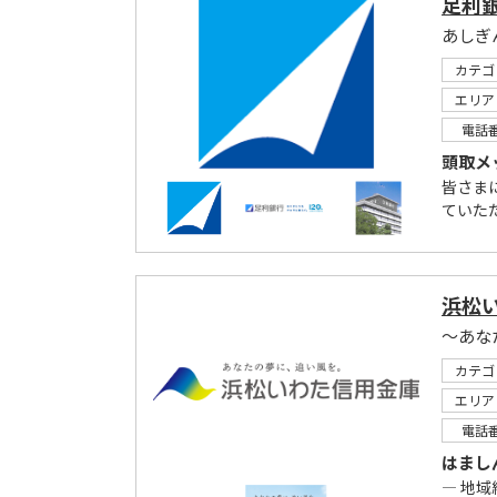
足利銀
あしぎ
カテゴ
エリア
電話
頭取メ
皆さま
ていた
浜松
～あな
カテゴ
エリア
電話
はまし
― 地