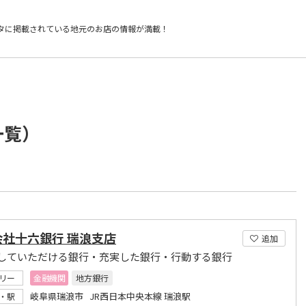
タに掲載されている
地元のお店の情報が満載！
一覧）
会社十六銀行 瑞浪支店
追加
していただける銀行・充実した銀行・行動する銀行
リー
金融機関
地方銀行
岐阜県瑞浪市 JR西日本中央本線 瑞浪駅
・駅