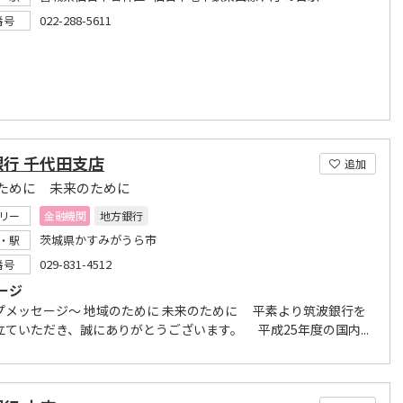
022-288-5611
番号
行 千代田支店
追加
ために 未来のために
リー
金融機関
地方銀行
茨城県かすみがうら市
・駅
029-831-4512
番号
ージ
プメッセージ～ 地域のために 未来のために 平素より筑波銀行を
立ていただき、誠にありがとうございます。 平成25年度の国内...