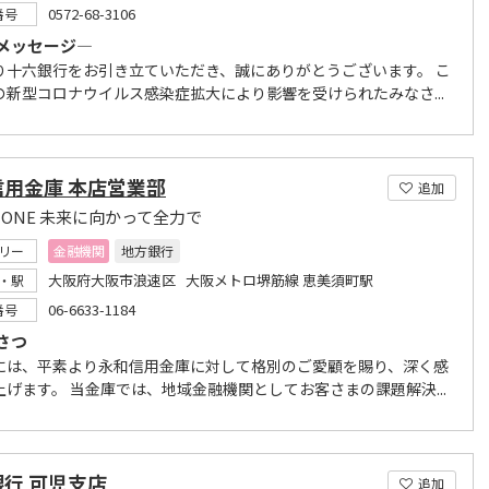
0572-68-3106
番号
メッセージ―
り十六銀行をお引き立ていただき、誠にありがとうございます。 こ
の新型コロナウイルス感染症拡大により影響を受けられたみなさ...
信用金庫 本店営業部
追加
for ONE 未来に向かって全力で
リー
金融機関
地方銀行
大阪府大阪市浪速区 大阪メトロ堺筋線 恵美須町駅
・駅
06-6633-1184
番号
さつ
には、平素より永和信用金庫に対して格別のご愛顧を賜り、深く感
上げます。 当金庫では、地域金融機関としてお客さまの課題解決...
行 可児支店
追加