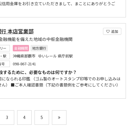
松信用金庫をお引き立ていただきまして、まことにありがとうご
行 本店営業部
追加
金融機能を備えた地域の中枢金融機関
リー
金融機関
地方銀行
沖縄県那覇市 ゆいレール 県庁前駅
・駅
098-867-2141
番号
設するために、必要なものは何ですか？
用になられる印鑑 （ゴム製のオートスタンプ印等でのお申し込みは
せん） ■ご本人確認書類（下記の書類例をご参考にしてください）
3
4
5