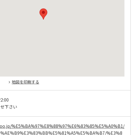
地図を印刷する
2:00
わせ下さい
an.boo.jp/%E5%BA%97%E8%88%97%E6%83%85%E5%A0%B1/
%AE%B9%E3%83%BB%E5%81%A5%E5%BA%B7/%E3%8