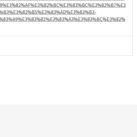
9%E3%82%AF%E3%82%BC%E3%83%BC%E3%82%B7%E3
%B3%E3%82%B5%E3%83%AD%E3%83%B3-
%83%A9%E3%83%81%E3%83%A3%E3%83%BC%E3%82%