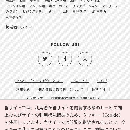
居酒屋
和食
焼き鳥
懐石・会席料理
焼肉
イタリア料理
フランス料理
アジア料理
喫茶・カフェ
リラクゼーション
マッサージ
カラオケ
ビジネスホテル
内科
小児科
動物病院
会計事務所
法律事務所
掲載者ログイン
FOLLOW US!
e-NAVITA（イーナビタ）とは？
お気に入り
ヘルプ
利用規約
個人情報の取り扱いについて
運営会社
サイトマップ
広告掲載に関するお問い合わせ
サイトの内容に関するお問い合わせ
当サイトでは、利用者が当サイトを閲覧する際のサービス向
上およびサイトの利用状況把握のため、クッキー（Cookie）
を使用しています。当サイトでは閲覧を継続されることで、ク
ッキーの使用に同意されたものとみなします。詳細について