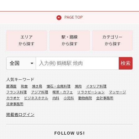
PAGE TOP
エリア
駅・路線
カテゴリー
から探す
から探す
から探す
検索
人気キーワード
居酒屋
和食
焼き鳥
懐石・会席料理
焼肉
イタリア料理
フランス料理
アジア料理
喫茶・カフェ
リラクゼーション
マッサージ
カラオケ
ビジネスホテル
内科
小児科
動物病院
会計事務所
法律事務所
掲載者ログイン
FOLLOW US!