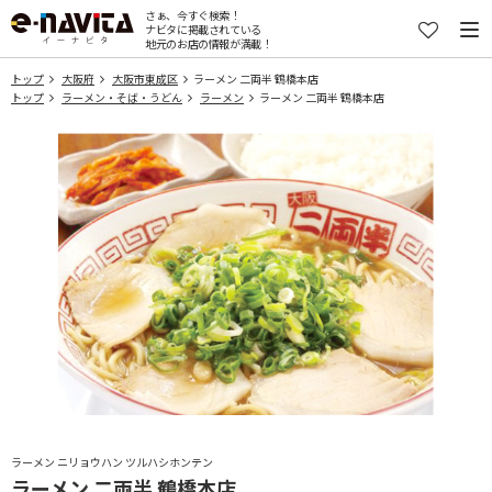
さぁ、今すぐ検索！
ナビタに掲載されている
地元のお店の情報が満載！
トップ
大阪府
大阪市東成区
ラーメン 二両半 鶴橋本店
トップ
ラーメン・そば・うどん
ラーメン
ラーメン 二両半 鶴橋本店
ラーメン ニリョウハン ツルハシホンテン
ラーメン 二両半 鶴橋本店