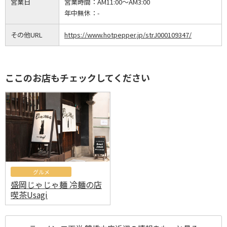
営業日
営業時間：
AM11:00～AM3:00
年中無休：
-
その他URL
https://www.hotpepper.jp/strJ000109347/
ここのお店もチェックしてください
グルメ
盛岡じゃじゃ麺 冷麺の店
喫茶Usagi