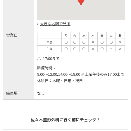
大きな地図で見る
営業日
月
火
水
木
金
土
日
午前
◯
◯
◯
×
◯
◯
×
午後
◯
◯
◯
×
◯
△
×
△=17:00まで
診療時間：
9:00～12:00,14:00～18:00 ※土曜午後のみ17:00まで
休診日：
木曜・日曜・祝日
駐車場
なし
佐々木整形外科に行く前にチェック！