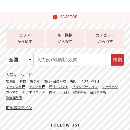
PAGE TOP
エリア
駅・路線
カテゴリー
から探す
から探す
から探す
検索
人気キーワード
居酒屋
和食
焼き鳥
懐石・会席料理
焼肉
イタリア料理
フランス料理
アジア料理
喫茶・カフェ
リラクゼーション
マッサージ
カラオケ
ビジネスホテル
内科
小児科
動物病院
会計事務所
法律事務所
掲載者ログイン
FOLLOW US!