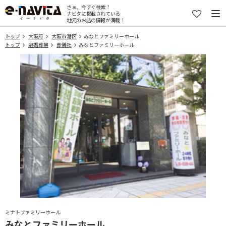
さぁ、今すぐ検索！
ナビタに掲載されている
地元のお店の情報が満載！
トップ
大阪府
大阪市港区
みなとファミリーホール
トップ
冠婚葬祭
葬儀社
みなとファミリーホール
ミナトファミリーホール
みなとファミリーホール