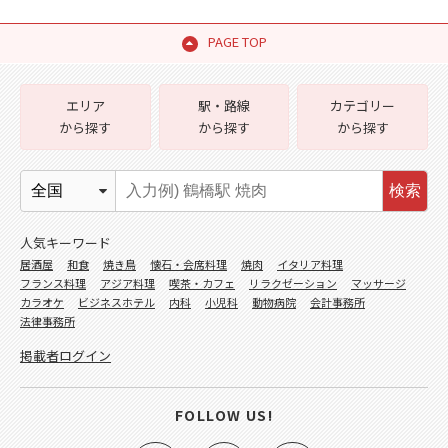
PAGE TOP
エリア
駅・路線
カテゴリー
から探す
から探す
から探す
検索
人気キーワード
居酒屋
和食
焼き鳥
懐石・会席料理
焼肉
イタリア料理
フランス料理
アジア料理
喫茶・カフェ
リラクゼーション
マッサージ
カラオケ
ビジネスホテル
内科
小児科
動物病院
会計事務所
法律事務所
掲載者ログイン
FOLLOW US!