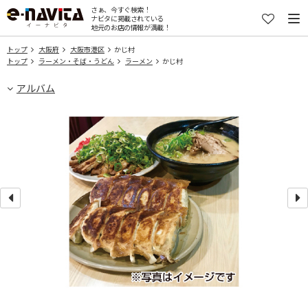
さぁ、今すぐ検索！
ナビタに掲載されている
地元のお店の情報が満載！
トップ
大阪府
大阪市港区
かじ村
トップ
ラーメン・そば・うどん
ラーメン
かじ村
アルバム