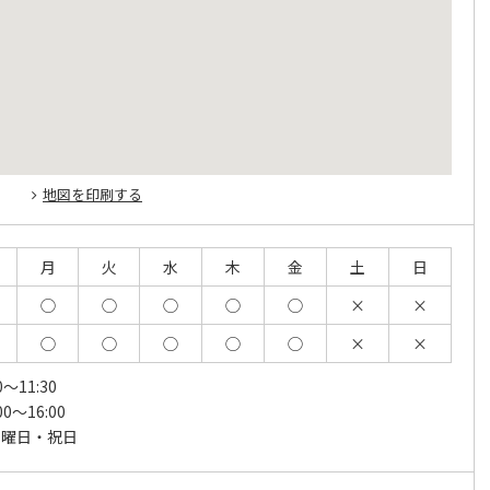
地図を印刷する
月
火
水
木
金
土
日
◯
◯
◯
◯
◯
×
×
◯
◯
◯
◯
◯
×
×
0～11:30
00～16:00
日曜日・祝日