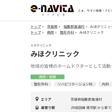
さぁ、今すぐ検索！
ナビ
トップ
茨城県
稲敷郡美浦村
みほクリニッ
トップ
病院
整形外科
みほクリニック
ミホクリニック
みほクリニック
地域の皆様のホームドクターとして活動
病院・医療
整形外科
リハビリテーション科
内科
エリア
茨城県稲敷郡美浦村
最寄り駅
JR成田線 滑河駅 から車で