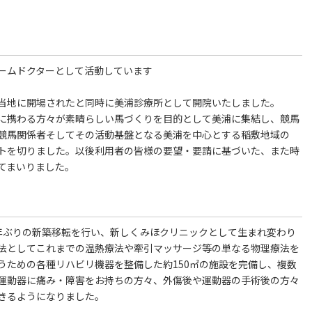
ームドクターとして活動しています
が当地に開場されたと同時に美浦診療所として開院いたしました。
に携わる方々が素晴らしい馬づくりを目的として美浦に集結し、競馬
競馬関係者そしてその活動基盤となる美浦を中心とする稲敷地域の
トを切りました。以後利用者の皆様の要望・要請に基づいた、また時
てまいりました。
6年ぶりの新築移転を行い、新しくみほクリニックとして生まれ変わり
法としてこれまでの温熱療法や牽引マッサージ等の単なる物理療法を
うための各種リハビリ機器を整備した約150㎡の施設を完備し、複数
運動器に痛み・障害をお持ちの方々、外傷後や運動器の手術後の方々
きるようになりました。