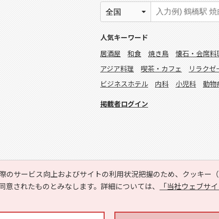
人気キーワード
居酒屋
和食
焼き鳥
懐石・会席料
アジア料理
喫茶・カフェ
リラクゼ
ビジネスホテル
内科
小児科
動物
掲載者ログイン
際のサービス向上およびサイトの利用状況把握のため、クッキー（C
同意されたものとみなします。詳細については、
「当社ウェブサイ
Copyright © HYOJITO.Co.,Ltd. All Rights Reserved.