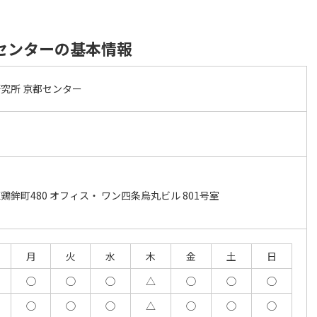
センターの基本情報
究所 京都センター
鉾町480 オフィス・ ワン四条烏丸ビル 801号室
月
火
水
木
金
土
日
◯
◯
◯
△
◯
◯
◯
◯
◯
◯
△
◯
◯
◯