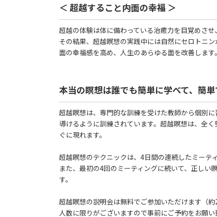
＜ 超越すること――内面の幸福 ＞
超越の体験は体に備わっている治癒力を目覚めさせ
その結果、超越瞑想の実践中には自然にセロトニン
面の幸福感を高め、人生のあらゆる面を改善します
本当の瞑想は誰でも簡単に学べて、簡単
超越瞑想は、専門的な訓練を受けた教師から個別に
導けるように訓練されています。超越瞑想は、全く
ぐに現れます。
超越瞑想のテクニックは、4日間の連続したミーテ
また、最初の4回のミーティングに続いて、正しい
す。
超越瞑想の説明会は無料でご参加いただけます（約
人数に限りがございますので事前にご予約をお願い