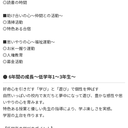
◎読書の時間
■助け合いの心～仲間との活動～
◎清掃活動
◎特色ある合宿
■思いやりの心～福祉運動～
◎お米一握り運動
◎人権教育
◎募金活動
● 6年間の成長～低学年1～3年生～
好奇心を引きだす「学び」と「遊び」で個性を伸ばす
自然いっぱいの校内で友だちと夢中になって遊び、豊かな感性や思
いやりの心を育みます。
特色ある授業と優しい先生の指導により、学ぶ楽しさを実感。
学習の土台を作ります。