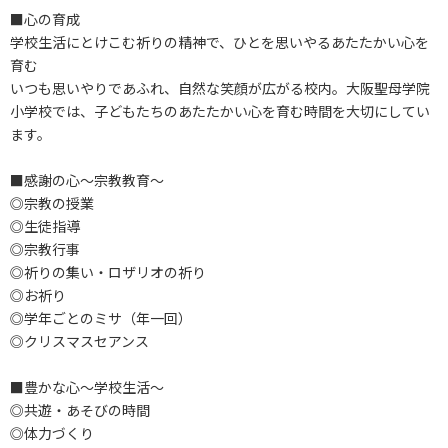
■心の育成
学校生活にとけこむ祈りの精神で、ひとを思いやるあたたかい心を
育む
いつも思いやりであふれ、自然な笑顔が広がる校内。大阪聖母学院
小学校では、子どもたちのあたたかい心を育む時間を大切にしてい
ます。
■感謝の心～宗教教育～
◎宗教の授業
◎生徒指導
◎宗教行事
◎祈りの集い・ロザリオの祈り
◎お祈り
◎学年ごとのミサ（年一回）
◎クリスマスセアンス
■豊かな心～学校生活～
◎共遊・あそびの時間
◎体力づくり