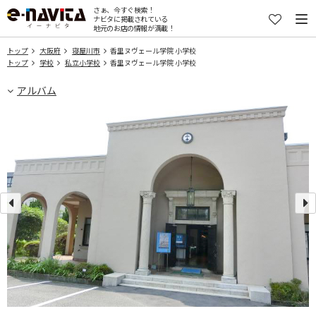
さぁ、今すぐ検索！
ナビタに掲載されている
地元のお店の情報が満載！
トップ
大阪府
寝屋川市
香里ヌヴェール学院 小学校
トップ
学校
私立小学校
香里ヌヴェール学院 小学校
アルバム