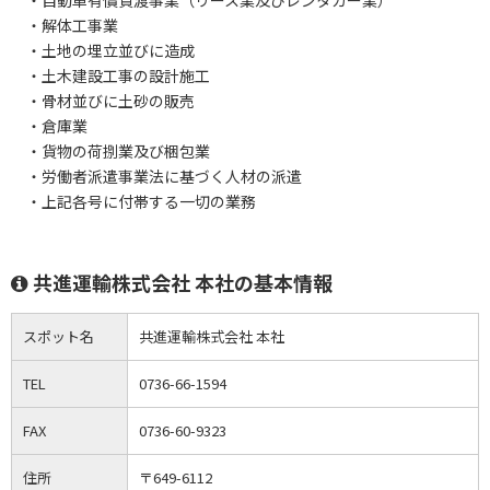
・自動車有償貸渡事業（リース業及びレンタカー業）
・解体工事業
・土地の埋立並びに造成
・土木建設工事の設計施工
・骨材並びに土砂の販売
・倉庫業
・貨物の荷捌業及び梱包業
・労働者派遣事業法に基づく人材の派遣
・上記各号に付帯する一切の業務
共進運輸株式会社 本社の基本情報
スポット名
共進運輸株式会社 本社
TEL
0736-66-1594
FAX
0736-60-9323
住所
〒649-6112