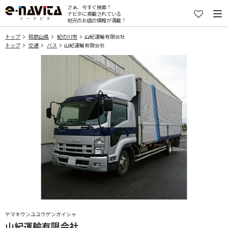
さぁ、今すぐ検索！
ナビタに掲載されている
地元のお店の情報が満載！
トップ
和歌山県
紀の川市
山紀運輸有限会社
トップ
交通
バス
山紀運輸有限会社
ヤマキウンユユウゲンガイシャ
山紀運輸有限会社