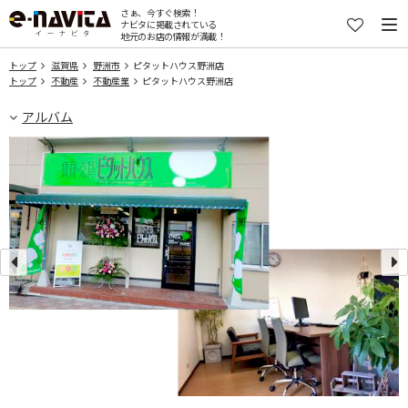
さぁ、今すぐ検索！
ナビタに掲載されている
地元のお店の情報が満載！
トップ
滋賀県
野洲市
ピタットハウス野洲店
トップ
不動産
不動産業
ピタットハウス野洲店
アルバム