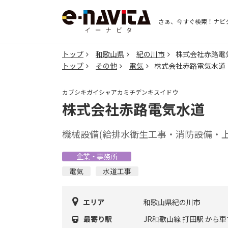
さぁ、今すぐ検索！
ナビ
トップ
和歌山県
紀の川市
株式会社赤路電
トップ
その他
電気
株式会社赤路電気水道
カブシキガイシャアカミチデンキスイドウ
株式会社赤路電気水道
機械設備(給排水衛生工事・消防設備・
企業・事務所
電気
水道工事
エリア
和歌山県紀の川市
最寄り駅
JR和歌山線 打田駅 から車