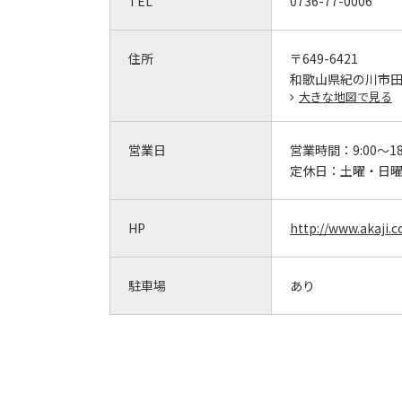
TEL
0736-77-0006
住所
〒649-6421
和歌山県紀の川市田中
大きな地図で見る
営業日
営業時間：
9:00～18
定休日：
土曜・日
HP
http://www.akaji.co
駐車場
あり