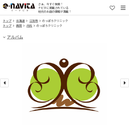
さぁ、今すぐ検索！
ナビタに掲載されている
地元のお店の情報が満載！
トップ
北海道
江別市
のっぽろクリニック
トップ
病院
内科
のっぽろクリニック
アルバム