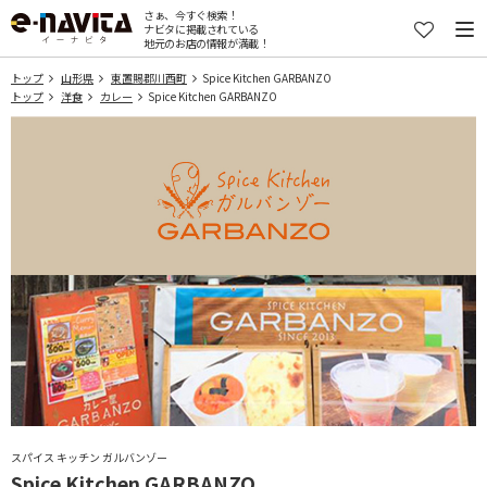
さぁ、今すぐ検索！
ナビタに掲載されている
地元のお店の情報が満載！
トップ
山形県
東置賜郡川西町
Spice Kitchen GARBANZO
トップ
洋食
カレー
Spice Kitchen GARBANZO
スパイス キッチン ガルバンゾー
Spice Kitchen GARBANZO