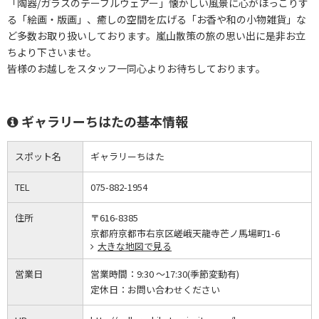
「陶器/ガラスのテーブルウェアー」懐かしい風景に心がほっこりす
る「絵画・版画」、癒しの空間を広げる「お香や和の小物雑貨」な
ど多数お取り扱いしております。嵐山散策の旅の思い出に是非お立
ちより下さいませ。
皆様のお越しをスタッフ一同心よりお待ちしております。
ギャラリーちはたの基本情報
スポット名
ギャラリーちはた
TEL
075-882-1954
住所
〒616-8385
京都府京都市右京区嵯峨天龍寺芒ノ馬場町1-6
大きな地図で見る
営業日
営業時間：
9:30 ～17:30(季節変動有)
定休日：
お問い合わせください