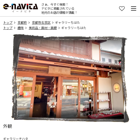
さぁ、今すぐ検索！
ナビタに掲載されている
地元のお店の情報が満載！
トップ
京都府
京都市右京区
ギャラリーちはた
トップ
趣味
美術品・画材・画廊
ギャラリーちはた
外観
ギャラリーチハタ