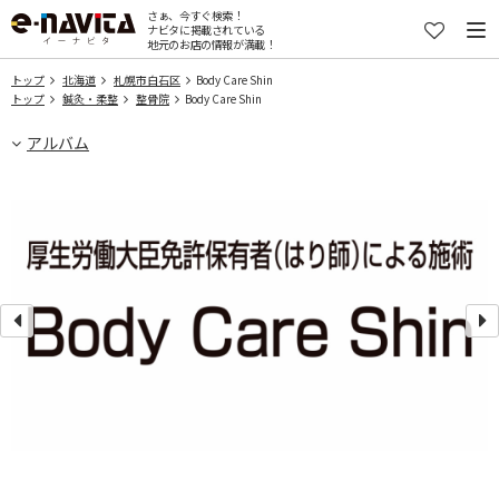
さぁ、今すぐ検索！
ナビタに掲載されている
地元のお店の情報が満載！
トップ
北海道
札幌市白石区
Body Care Shin
トップ
鍼灸・柔整
整骨院
Body Care Shin
アルバム