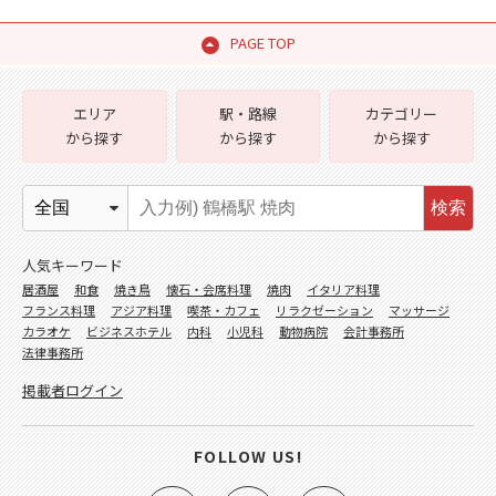
PAGE TOP
エリア
駅・路線
カテゴリー
から探す
から探す
から探す
検索
人気キーワード
居酒屋
和食
焼き鳥
懐石・会席料理
焼肉
イタリア料理
フランス料理
アジア料理
喫茶・カフェ
リラクゼーション
マッサージ
カラオケ
ビジネスホテル
内科
小児科
動物病院
会計事務所
法律事務所
掲載者ログイン
FOLLOW US!