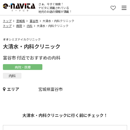
さぁ、今すぐ検索！
ナビタに掲載されている
地元のお店の情報が満載！
トップ
宮城県
富谷市
大清水・内科クリニック
トップ
病院
内科
大清水・内科クリニック
オオシミズナイカクリニック
大清水・内科クリニック
富谷市 付近でおすすめの内科
病院・医療
内科
エリア
宮城県富谷市
大清水・内科クリニックに行く前にチェック！