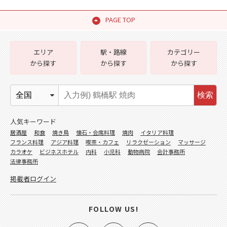
PAGE TOP
エリア
駅・路線
カテゴリー
から探す
から探す
から探す
検索
人気キーワード
居酒屋
和食
焼き鳥
懐石・会席料理
焼肉
イタリア料理
フランス料理
アジア料理
喫茶・カフェ
リラクゼーション
マッサージ
カラオケ
ビジネスホテル
内科
小児科
動物病院
会計事務所
法律事務所
掲載者ログイン
FOLLOW US!