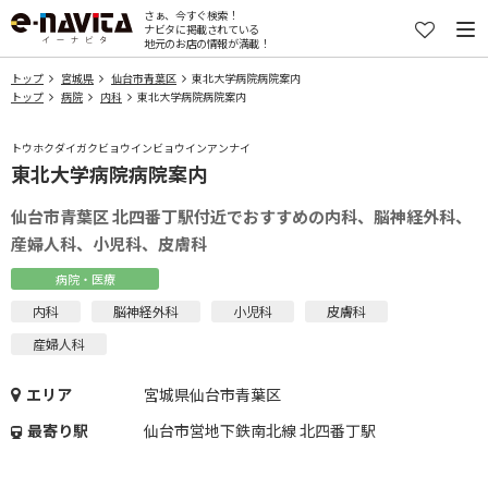
さぁ、今すぐ検索！
ナビタに掲載されている
地元のお店の情報が満載！
トップ
宮城県
仙台市青葉区
東北大学病院病院案内
トップ
病院
内科
東北大学病院病院案内
トウホクダイガクビョウインビョウインアンナイ
東北大学病院病院案内
仙台市青葉区 北四番丁駅付近でおすすめの内科、脳神経外科、
産婦人科、小児科、皮膚科
病院・医療
内科
脳神経外科
小児科
皮膚科
産婦人科
エリア
宮城県仙台市青葉区
最寄り駅
仙台市営地下鉄南北線 北四番丁駅