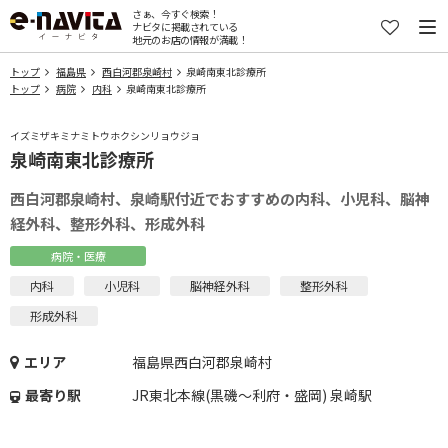
さぁ、今すぐ検索！
ナビタに掲載されている
地元のお店の情報が満載！
トップ
福島県
西白河郡泉崎村
泉崎南東北診療所
トップ
病院
内科
泉崎南東北診療所
イズミザキミナミトウホクシンリョウジョ
泉崎南東北診療所
西白河郡泉崎村、泉崎駅付近でおすすめの内科、小児科、脳神
経外科、整形外科、形成外科
病院・医療
内科
小児科
脳神経外科
整形外科
形成外科
エリア
福島県西白河郡泉崎村
最寄り駅
JR東北本線(黒磯～利府・盛岡) 泉崎駅