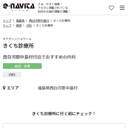
さぁ、今すぐ検索！
ナビタに掲載されている
地元のお店の情報が満載！
トップ
福島県
西白河郡中島村
きくち診療所
トップ
病院
内科
きくち診療所
キクチシンリョウショ
きくち診療所
西白河郡中島村付近でおすすめの内科
病院・医療
内科
エリア
福島県西白河郡中島村
きくち診療所に行く前にチェック！