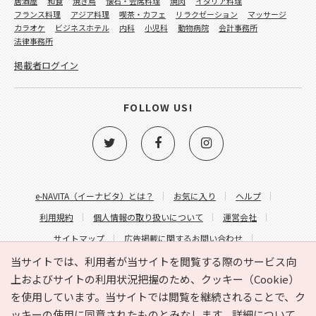
居酒屋
和食
焼き鳥
懐石・会席料理
焼肉
イタリア料理
フランス料理
アジア料理
喫茶・カフェ
リラクゼーション
マッサージ
カラオケ
ビジネスホテル
内科
小児科
動物病院
会計事務所
法律事務所
掲載者ログイン
FOLLOW US!
e-NAVITA（イーナビタ）とは？
お気に入り
ヘルプ
利用規約
個人情報の取り扱いについて
運営会社
サイトマップ
広告掲載に関するお問い合わせ
サイトの内容に関するお問い合わせ
当サイトでは、利用者が当サイトを閲覧する際のサービス向
上およびサイトの利用状況把握のため、クッキー（Cookie）
を使用しています。当サイトでは閲覧を継続されることで、ク
ッキーの使用に同意されたものとみなします。詳細について