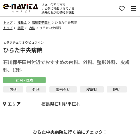
さぁ、今すぐ検索！
ナビタに掲載されている
地元のお店の情報が満載！
トップ
福島県
石川郡平田村
ひらた中央病院
トップ
病院
内科
ひらた中央病院
ヒラタチュウオウビョウイン
ひらた中央病院
石川郡平田村付近でおすすめの内科、外科、整形外科、皮膚
科、眼科
病院・医療
内科
外科
整形外科
皮膚科
眼科
エリア
福島県石川郡平田村
ひらた中央病院に行く前にチェック！