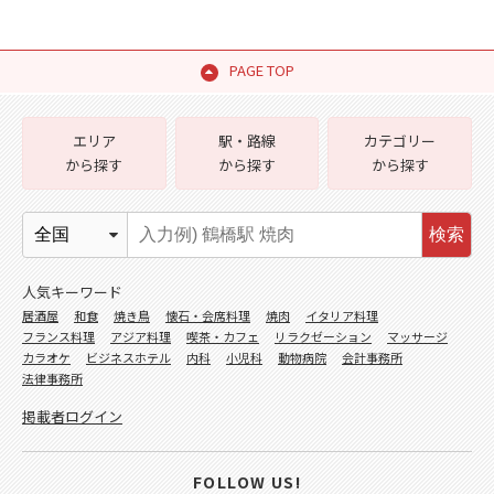
PAGE TOP
エリア
駅・路線
カテゴリー
から探す
から探す
から探す
検索
人気キーワード
居酒屋
和食
焼き鳥
懐石・会席料理
焼肉
イタリア料理
フランス料理
アジア料理
喫茶・カフェ
リラクゼーション
マッサージ
カラオケ
ビジネスホテル
内科
小児科
動物病院
会計事務所
法律事務所
掲載者ログイン
FOLLOW US!