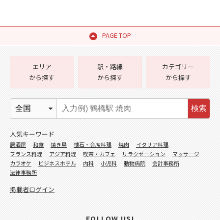
PAGE TOP
エリア
駅・路線
カテゴリー
から探す
から探す
から探す
検索
人気キーワード
居酒屋
和食
焼き鳥
懐石・会席料理
焼肉
イタリア料理
フランス料理
アジア料理
喫茶・カフェ
リラクゼーション
マッサージ
カラオケ
ビジネスホテル
内科
小児科
動物病院
会計事務所
法律事務所
掲載者ログイン
FOLLOW US!