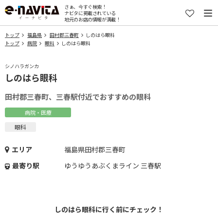
さぁ、今すぐ検索！
ナビタに掲載されている
地元のお店の情報が満載！
トップ
福島県
田村郡三春町
しのはら眼科
トップ
病院
眼科
しのはら眼科
シノハラガンカ
しのはら眼科
田村郡三春町、三春駅付近でおすすめの眼科
病院・医療
眼科
エリア
福島県田村郡三春町
最寄り駅
ゆうゆうあぶくまライン 三春駅
しのはら眼科に行く前にチェック！