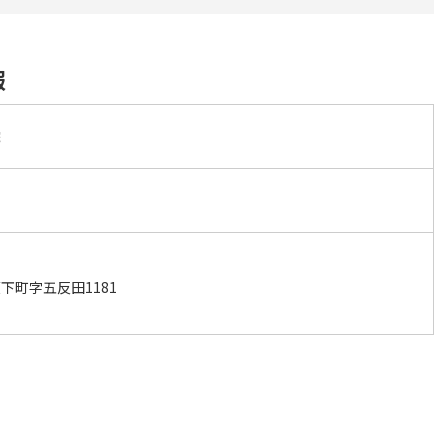
報
院
下町字五反田1181