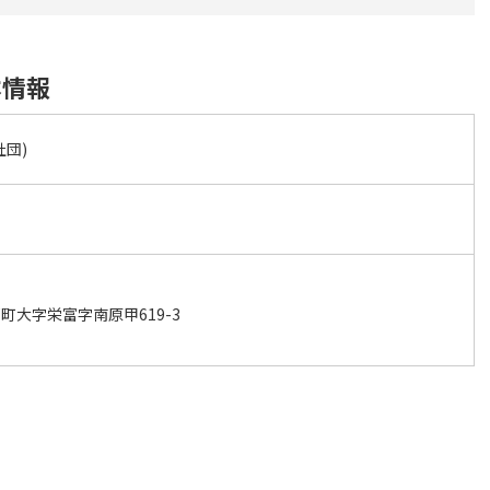
本情報
団)
町大字栄富字南原甲619-3