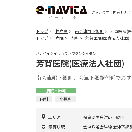
さぁ、今すぐ検索！
ナビ
トップ
福島県
南会津郡下郷町
芳賀医院(医
トップ
病院
内科
芳賀医院(医療法人社団)
ハガイインイリョウホウジンシャダン
芳賀医院(医療法人社団)
南会津郡下郷町、会津下郷駅付近でおす
病院・医療
内科
小児科
エリア
福島県南会津郡下郷町
最寄り駅
会津鉄道会津線 会津下郷