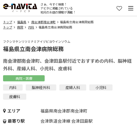
さぁ、今すぐ検索！
ナビタに掲載されている
地元のお店の情報が満載！
トップ
福島県
南会津郡南会津町
福島県立南会津病院総務
トップ
病院
内科
福島県立南会津病院総務
フクシマケンリツミナミアイヅビヨウインソウム
福島県立南会津病院総務
南会津郡南会津町、会津田島駅付近でおすすめの内科、脳神経
外科、産婦人科、小児科、皮膚科
病院・医療
内科
脳神経外科
産婦人科
小児科
皮膚科
エリア
福島県南会津郡南会津町
最寄り駅
会津鉄道会津線 会津田島駅