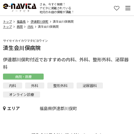
さぁ、今すぐ検索！
ナビタに掲載されている
地元のお店の情報が満載！
トップ
福島県
伊達郡川俣町
済生会川俣病院
トップ
病院
内科
済生会川俣病院
サイセイカイカワマタビヨウイン
済生会川俣病院
伊達郡川俣町付近でおすすめの内科、外科、整形外科、泌尿器
科
病院・医療
内科
外科
整形外科
泌尿器科
オンライン診療
エリア
福島県伊達郡川俣町