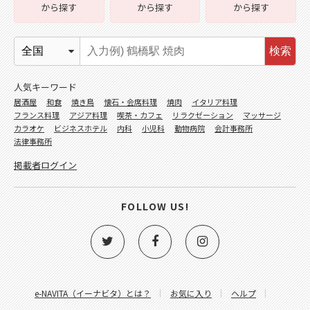
から探す
から探す
から探す
検索
人気キーワード
居酒屋
和食
焼き鳥
懐石・会席料理
焼肉
イタリア料理
フランス料理
アジア料理
喫茶・カフェ
リラクゼーション
マッサージ
カラオケ
ビジネスホテル
内科
小児科
動物病院
会計事務所
法律事務所
掲載者ログイン
FOLLOW US!
e-NAVITA（イーナビタ）とは？
お気に入り
ヘルプ