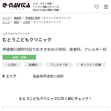
さぁ、今すぐ検索！
ナビタに掲載されている
地元のお店の情報が満載！
トップ
福島県
伊達郡川俣町
むとうこどもクリニック
トップ
病院
小児科
むとうこどもクリニック
ムトウコドモクリニツク
むとうこどもクリニック
伊達郡川俣町付近でおすすめの小児科、皮膚科、アレルギー科
病院・医療
小児科
皮膚科
アレルギー科
オンライン診療
エリア
福島県伊達郡川俣町
むとうこどもクリニックに行く前にチェック！