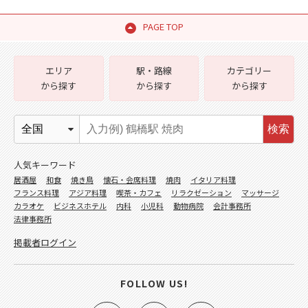
PAGE TOP
エリア
駅・路線
カテゴリー
から探す
から探す
から探す
検索
人気キーワード
居酒屋
和食
焼き鳥
懐石・会席料理
焼肉
イタリア料理
フランス料理
アジア料理
喫茶・カフェ
リラクゼーション
マッサージ
カラオケ
ビジネスホテル
内科
小児科
動物病院
会計事務所
法律事務所
掲載者ログイン
FOLLOW US!