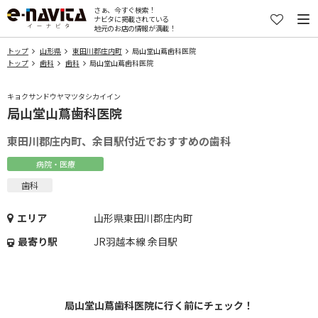
さぁ、今すぐ検索！
ナビタに掲載されている
地元のお店の情報が満載！
トップ
山形県
東田川郡庄内町
局山堂山蔦歯科医院
トップ
歯科
歯科
局山堂山蔦歯科医院
キョクサンドウヤマツタシカイイン
局山堂山蔦歯科医院
東田川郡庄内町、余目駅付近でおすすめの歯科
病院・医療
歯科
エリア
山形県東田川郡庄内町
最寄り駅
JR羽越本線 余目駅
局山堂山蔦歯科医院に行く前にチェック！