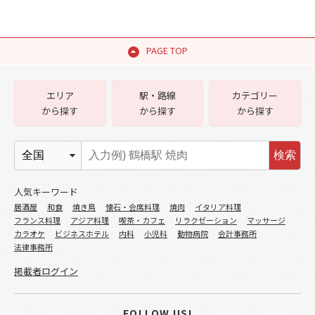
PAGE TOP
エリア
駅・路線
カテゴリー
から探す
から探す
から探す
検索
人気キーワード
居酒屋
和食
焼き鳥
懐石・会席料理
焼肉
イタリア料理
フランス料理
アジア料理
喫茶・カフェ
リラクゼーション
マッサージ
カラオケ
ビジネスホテル
内科
小児科
動物病院
会計事務所
法律事務所
掲載者ログイン
FOLLOW US!