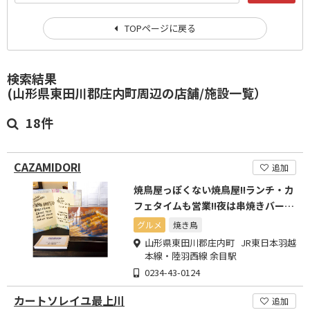
TOPページに戻る
検索結果
(山形県東田川郡庄内町周辺の店舗/施設一覧）
18件
CAZAMIDORI
追加
焼鳥屋っぽくない焼鳥屋!!ランチ・カ
フェタイムも営業!!夜は串焼きバーに
変わります!!
グルメ
焼き鳥
山形県東田川郡庄内町 JR東日本羽越
本線・陸羽西線 余目駅
0234-43-0124
カートソレイユ最上川
追加