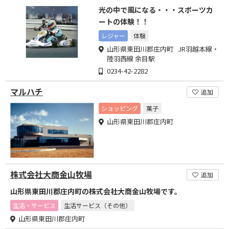
光の中で風になる・・・スポーツカ
ートの体験！！
レジャー
体験
山形県東田川郡庄内町 JR羽越本線・
陸羽西線 余目駅
0234-42-2282
マルハチ
追加
ショッピング
菓子
山形県東田川郡庄内町
株式会社大商金山牧場
追加
山形県東田川郡庄内町の株式会社大商金山牧場です。
生活・サービス
生活サービス（その他）
山形県東田川郡庄内町