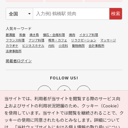
検索
人気キーワード
居酒屋
和食
焼き鳥
懐石・会席料理
焼肉
イタリア料理
フランス料理
アジア料理
喫茶・カフェ
リラクゼーション
マッサージ
カラオケ
ビジネスホテル
内科
小児科
動物病院
会計事務所
法律事務所
掲載者ログイン
FOLLOW US!
当サイトでは、利用者が当サイトを閲覧する際のサービス向
上およびサイトの利用状況把握のため、クッキー（Cookie）
を使用しています。当サイトでは閲覧を継続されることで、ク
e-NAVITA（イーナビタ）とは？
お気に入り
ヘルプ
ッキーの使用に同意されたものとみなします。詳細について
利用規約
個人情報の取り扱いについて
運営会社
は、
「当社ウェブサイトにおける個人情報の取り扱いについ