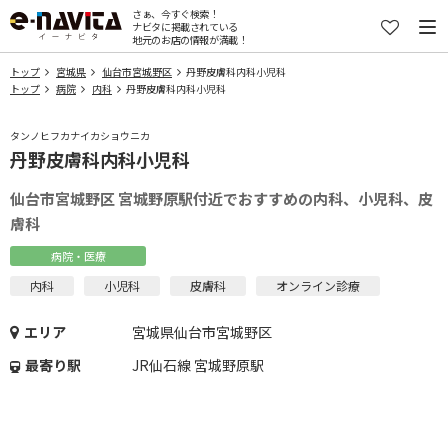
さぁ、今すぐ検索！
ナビタに掲載されている
地元のお店の情報が満載！
トップ
宮城県
仙台市宮城野区
丹野皮膚科内科小児科
トップ
病院
内科
丹野皮膚科内科小児科
タンノヒフカナイカショウニカ
丹野皮膚科内科小児科
仙台市宮城野区 宮城野原駅付近でおすすめの内科、小児科、皮
膚科
病院・医療
内科
小児科
皮膚科
オンライン診療
エリア
宮城県仙台市宮城野区
最寄り駅
JR仙石線 宮城野原駅