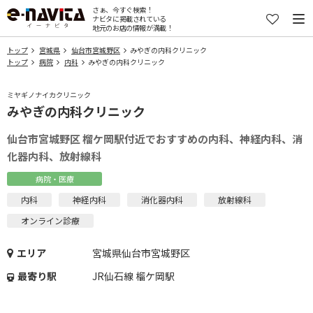
さぁ、今すぐ検索！
ナビタに掲載されている
地元のお店の情報が満載！
トップ
宮城県
仙台市宮城野区
みやぎの内科クリニック
トップ
病院
内科
みやぎの内科クリニック
ミヤギノナイカクリニック
みやぎの内科クリニック
仙台市宮城野区 榴ケ岡駅付近でおすすめの内科、神経内科、消
化器内科、放射線科
病院・医療
内科
神経内科
消化器内科
放射線科
オンライン診療
エリア
宮城県仙台市宮城野区
最寄り駅
JR仙石線 榴ケ岡駅