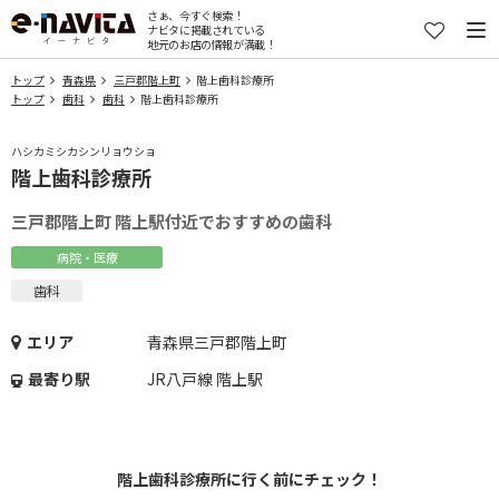
さぁ、今すぐ検索！
ナビタに掲載されている
地元のお店の情報が満載！
トップ
青森県
三戸郡階上町
階上歯科診療所
トップ
歯科
歯科
階上歯科診療所
ハシカミシカシンリョウショ
階上歯科診療所
三戸郡階上町 階上駅付近でおすすめの歯科
病院・医療
歯科
エリア
青森県三戸郡階上町
最寄り駅
JR八戸線 階上駅
階上歯科診療所に行く前にチェック！