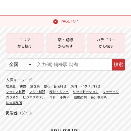
PAGE TOP
エリア
駅・路線
カテゴリー
から探す
から探す
から探す
検索
人気キーワード
居酒屋
和食
焼き鳥
懐石・会席料理
焼肉
イタリア料理
フランス料理
アジア料理
喫茶・カフェ
リラクゼーション
マッサージ
カラオケ
ビジネスホテル
内科
小児科
動物病院
会計事務所
法律事務所
掲載者ログイン
FOLLOW US!