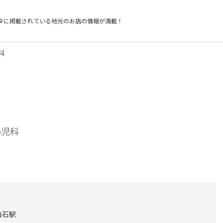
タに掲載されている
地元のお店の情報が満載！
科
小児科
白石駅