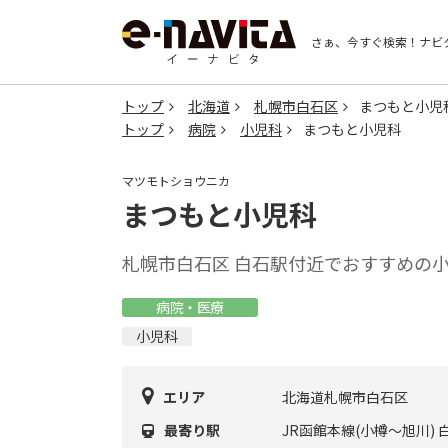
さぁ、今すぐ検索！
ナビ
トップ
北海道
札幌市白石区
まつもと小児
トップ
病院
小児科
まつもと小児科
マツモトショウニカ
まつもと小児科
札幌市白石区 白石駅付近でおすすめの
病院・医療
小児科
エリア
北海道札幌市白石区
最寄り駅
JR函館本線(小樽～旭川) 