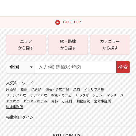
PAGE TOP
エリア
駅・路線
カテゴリー
から探す
から探す
から探す
検索
人気キーワード
居酒屋
和食
焼き鳥
懐石・会席料理
焼肉
イタリア料理
フランス料理
アジア料理
喫茶・カフェ
リラクゼーション
マッサージ
カラオケ
ビジネスホテル
内科
小児科
動物病院
会計事務所
法律事務所
掲載者ログイン
FOLLOW US!