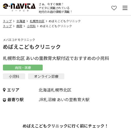
さぁ、今すぐ検索！
ナビタに掲載されている
地元のお店の情報が満載！
トップ
北海道
札幌市北区
めばえこどもクリニック
トップ
病院
小児科
めばえこどもクリニック
メバエコドモクリニック
めばえこどもクリニック
札幌市北区 あいの里教育大駅付近でおすすめの小児科
病院・医療
小児科
オンライン診療
エリア
北海道札幌市北区
最寄り駅
JR札沼線 あいの里教育大駅
めばえこどもクリニックに行く前にチェック！