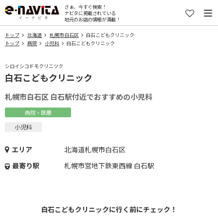
さぁ、今すぐ検索！
ナビタに掲載されている
地元のお店の情報が満載！
トップ
北海道
札幌市白石区
白石こどもクリニック
トップ
病院
小児科
白石こどもクリニック
シロイシコドモクリニツク
白石こどもクリニック
札幌市白石区 白石駅付近でおすすめの小児科
病院・医療
小児科
エリア
北海道札幌市白石区
最寄り駅
札幌市営地下鉄東西線 白石駅
白石こどもクリニックに行く前にチェック！