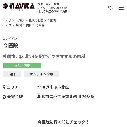
さぁ、今すぐ検索！
ナビタに掲載されている
地元のお店の情報が満載！
トップ
北海道
札幌市北区
今医院
トップ
病院
内科
今医院
コンイイン
今医院
札幌市北区 北24条駅付近でおすすめの内科
病院・医療
内科
オンライン診療
エリア
北海道札幌市北区
最寄り駅
札幌市営地下鉄南北線 北24条駅
今医院に行く前にチェック！