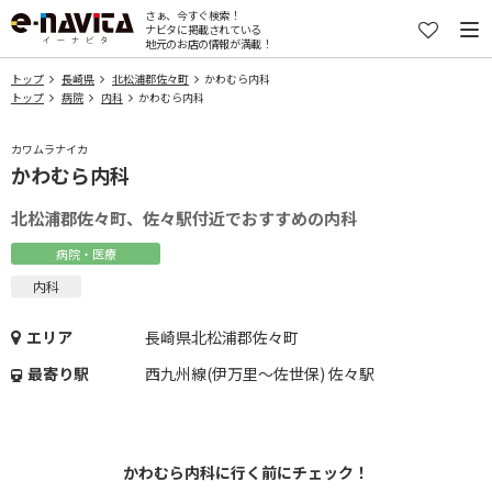
さぁ、今すぐ検索！
ナビタに掲載されている
地元のお店の情報が満載！
トップ
長崎県
北松浦郡佐々町
かわむら内科
トップ
病院
内科
かわむら内科
カワムラナイカ
かわむら内科
北松浦郡佐々町、佐々駅付近でおすすめの内科
病院・医療
内科
エリア
長崎県北松浦郡佐々町
最寄り駅
西九州線(伊万里～佐世保) 佐々駅
かわむら内科に行く前にチェック！