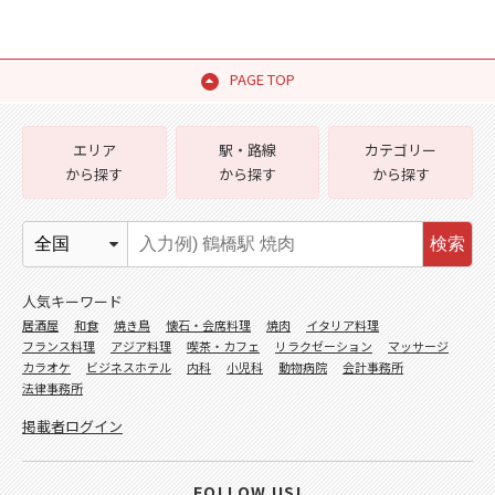
PAGE TOP
エリア
駅・路線
カテゴリー
から探す
から探す
から探す
検索
人気キーワード
居酒屋
和食
焼き鳥
懐石・会席料理
焼肉
イタリア料理
フランス料理
アジア料理
喫茶・カフェ
リラクゼーション
マッサージ
カラオケ
ビジネスホテル
内科
小児科
動物病院
会計事務所
法律事務所
掲載者ログイン
FOLLOW US!