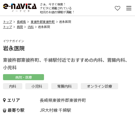
さぁ、今すぐ検索！
ナビタに掲載されている
地元のお店の情報が満載！
トップ
長崎県
東彼杵郡東彼杵町
岩永医院
トップ
病院
内科
岩永医院
イワナガイイン
岩永医院
東彼杵郡東彼杵町、千綿駅付近でおすすめの内科、胃腸内科、
小児科
病院・医療
内科
小児科
胃腸内科
オンライン診療
エリア
長崎県東彼杵郡東彼杵町
最寄り駅
JR大村線 千綿駅