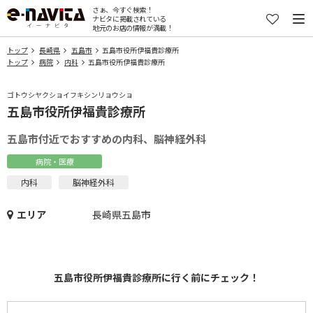
さぁ、今すぐ検索！
ナビタに掲載されている
地元のお店の情報が満載！
トップ
長崎県
五島市
五島市役所伊福貴診療所
トップ
病院
内科
五島市役所伊福貴診療所
ゴトウシヤクショイフキシンリョウショ
五島市役所伊福貴診療所
五島市付近でおすすめの内科、脳神経外科
病院・医療
内科
脳神経外科
エリア
長崎県五島市
五島市役所伊福貴診療所に行く前にチェック！