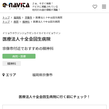
さぁ、今すぐ検索！
ナビタに掲載されている
地元のお店の情報が満載！
トップ
福岡県
宗像市
医療法人十全会回生病院
トップ
病院
精神科
医療法人十全会回生病院
イリョウホウジンジュウゼンカイカイセイビョウイン
医療法人十全会回生病院
宗像市付近でおすすめの精神科
病院・医療
精神科
エリア
福岡県宗像市
医療法人十全会回生病院に行く前にチェック！