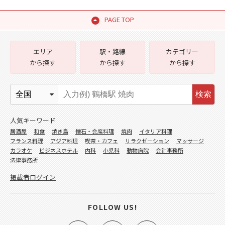
PAGE TOP
エリア
駅・路線
カテゴリー
から探す
から探す
から探す
検索
人気キーワード
居酒屋
和食
焼き鳥
懐石・会席料理
焼肉
イタリア料理
フランス料理
アジア料理
喫茶・カフェ
リラクゼーション
マッサージ
カラオケ
ビジネスホテル
内科
小児科
動物病院
会計事務所
法律事務所
掲載者ログイン
FOLLOW US!