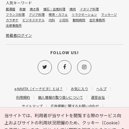
人気キーワード
居酒屋
和食
焼き鳥
懐石・会席料理
焼肉
イタリア料理
フランス料理
アジア料理
喫茶・カフェ
リラクゼーション
マッサージ
カラオケ
ビジネスホテル
内科
小児科
動物病院
会計事務所
法律事務所
掲載者ログイン
FOLLOW US!
e-NAVITA（イーナビタ）とは？
お気に入り
ヘルプ
利用規約
個人情報の取り扱いについて
運営会社
サイトマップ
広告掲載に関するお問い合わせ
サイトの内容に関するお問い合わせ
当サイトでは、利用者が当サイトを閲覧する際のサービス向
上およびサイトの利用状況把握のため、クッキー（Cookie）