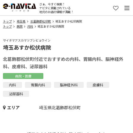
さぁ、今すぐ検索！
ナビタに掲載されている
地元のお店の情報が満載！
トップ
埼玉県
北葛飾郡松伏町
埼玉あすか松伏病院
トップ
病院
内科
埼玉あすか松伏病院
サイタマアスカマツブシビョウイン
埼玉あすか松伏病院
北葛飾郡松伏町付近でおすすめの内科、胃腸内科、脳神経外
科、皮膚科、泌尿器科
病院・医療
内科
胃腸内科
脳神経外科
皮膚科
泌尿器科
エリア
埼玉県北葛飾郡松伏町