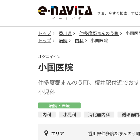
さぁ、今すぐ検索！
ナビ
トップ
香川県
仲多度郡まんのう町
小国医
トップ
病院
内科
小国医院
オグニイイン
小国医院
仲多度郡まんのう町、榎井駅付近でおす
小児科
病院・医療
内科
小児科
消化器内科
循環器内
エリア
香川県仲多度郡まんのう