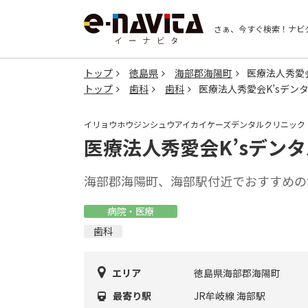
さぁ、今すぐ検索！
ナビ
トップ
徳島県
海部郡海陽町
医療法人秀愛
トップ
歯科
歯科
医療法人秀愛会K’sデン
イリョウホウジンシュウアイカイケーズデンタルクリニック
医療法人秀愛会K’sデン
海部郡海陽町、海部駅付近でおすすめの
病院・医療
歯科
エリア
徳島県海部郡海陽町
最寄り駅
JR牟岐線 海部駅