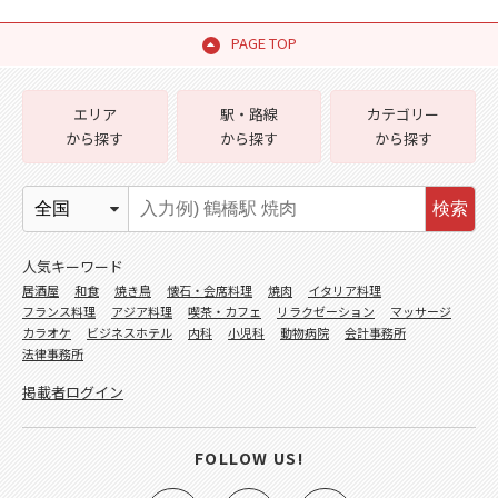
PAGE TOP
エリア
駅・路線
カテゴリー
から探す
から探す
から探す
検索
人気キーワード
居酒屋
和食
焼き鳥
懐石・会席料理
焼肉
イタリア料理
フランス料理
アジア料理
喫茶・カフェ
リラクゼーション
マッサージ
カラオケ
ビジネスホテル
内科
小児科
動物病院
会計事務所
法律事務所
掲載者ログイン
FOLLOW US!