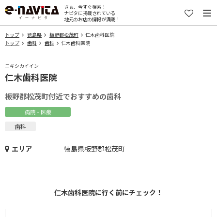
さぁ、今すぐ検索！
ナビタに掲載されている
地元のお店の情報が満載！
トップ
徳島県
板野郡松茂町
仁木歯科医院
トップ
歯科
歯科
仁木歯科医院
ニキシカイイン
仁木歯科医院
板野郡松茂町付近でおすすめの歯科
病院・医療
歯科
エリア
徳島県板野郡松茂町
仁木歯科医院に行く前にチェック！