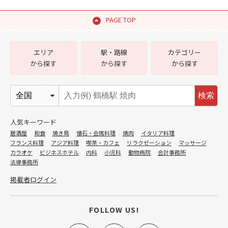
PAGE TOP
エリア
駅・路線
カテゴリー
から探す
から探す
から探す
検索
人気キーワード
居酒屋
和食
焼き鳥
懐石・会席料理
焼肉
イタリア料理
フランス料理
アジア料理
喫茶・カフェ
リラクゼーション
マッサージ
カラオケ
ビジネスホテル
内科
小児科
動物病院
会計事務所
法律事務所
掲載者ログイン
FOLLOW US!