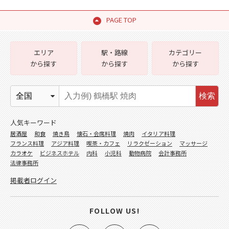
PAGE TOP
エリア
駅・路線
カテゴリー
から探す
から探す
から探す
検索
人気キーワード
居酒屋
和食
焼き鳥
懐石・会席料理
焼肉
イタリア料理
フランス料理
アジア料理
喫茶・カフェ
リラクゼーション
マッサージ
カラオケ
ビジネスホテル
内科
小児科
動物病院
会計事務所
法律事務所
掲載者ログイン
FOLLOW US!