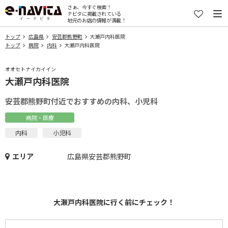
さぁ、今すぐ検索！
ナビタに掲載されている
地元のお店の情報が満載！
トップ
広島県
安芸郡熊野町
大瀬戸内科医院
トップ
病院
内科
大瀬戸内科医院
オオセトナイカイイン
大瀬戸内科医院
安芸郡熊野町付近でおすすめの内科、小児科
病院・医療
内科
小児科
エリア
広島県安芸郡熊野町
大瀬戸内科医院に行く前にチェック！